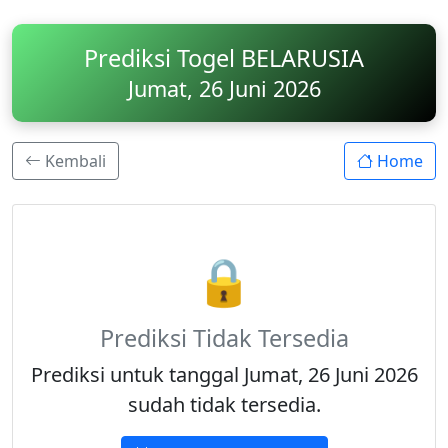
Prediksi Togel BELARUSIA
Jumat, 26 Juni 2026
Kembali
Home
🔒
Prediksi Tidak Tersedia
Prediksi untuk tanggal Jumat, 26 Juni 2026
sudah tidak tersedia.