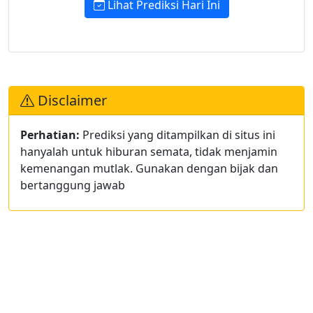
Lihat Prediksi Hari Ini
Disclaimer
Perhatian:
Prediksi yang ditampilkan di situs ini
hanyalah untuk hiburan semata, tidak menjamin
kemenangan mutlak. Gunakan dengan bijak dan
bertanggung jawab