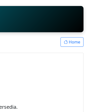
Home
ersedia.