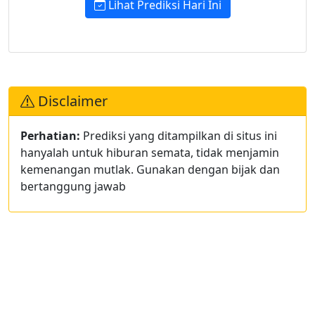
Lihat Prediksi Hari Ini
Disclaimer
Perhatian:
Prediksi yang ditampilkan di situs ini
hanyalah untuk hiburan semata, tidak menjamin
kemenangan mutlak. Gunakan dengan bijak dan
bertanggung jawab