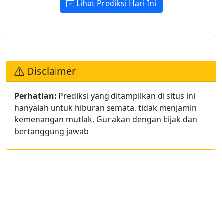
Lihat Prediksi Hari Ini
Disclaimer
Perhatian:
Prediksi yang ditampilkan di situs ini
hanyalah untuk hiburan semata, tidak menjamin
kemenangan mutlak. Gunakan dengan bijak dan
bertanggung jawab