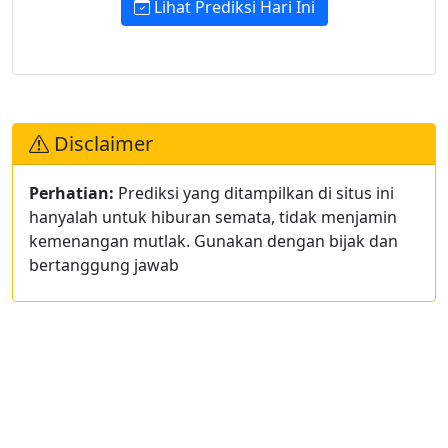
Lihat Prediksi Hari Ini
Disclaimer
Perhatian:
Prediksi yang ditampilkan di situs ini
hanyalah untuk hiburan semata, tidak menjamin
kemenangan mutlak. Gunakan dengan bijak dan
bertanggung jawab