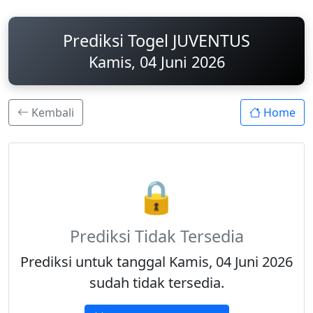
Prediksi Togel JUVENTUS
Kamis, 04 Juni 2026
Kembali
Home
🔒
Prediksi Tidak Tersedia
Prediksi untuk tanggal Kamis, 04 Juni 2026
sudah tidak tersedia.