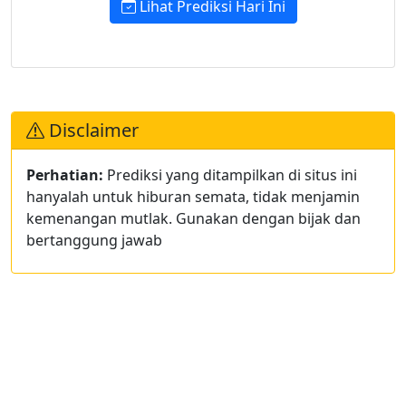
Lihat Prediksi Hari Ini
Disclaimer
Perhatian:
Prediksi yang ditampilkan di situs ini
hanyalah untuk hiburan semata, tidak menjamin
kemenangan mutlak. Gunakan dengan bijak dan
bertanggung jawab