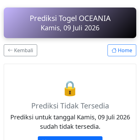
Prediksi Togel OCEANIA
Kamis, 09 Juli 2026
Kembali
Home
🔒
Prediksi Tidak Tersedia
Prediksi untuk tanggal Kamis, 09 Juli 2026
sudah tidak tersedia.