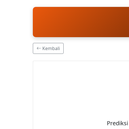
Kembali
Prediksi