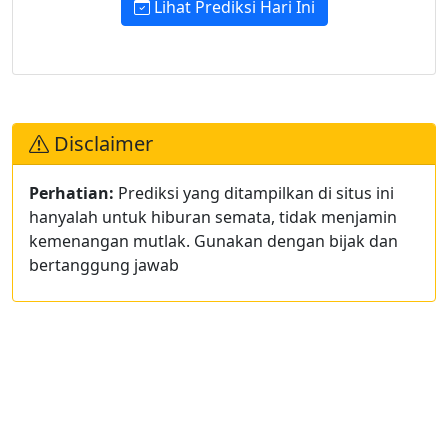
Lihat Prediksi Hari Ini
Disclaimer
Perhatian:
Prediksi yang ditampilkan di situs ini
hanyalah untuk hiburan semata, tidak menjamin
kemenangan mutlak. Gunakan dengan bijak dan
bertanggung jawab