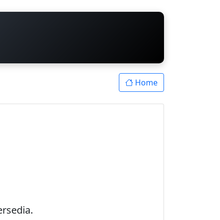
Home
ersedia.