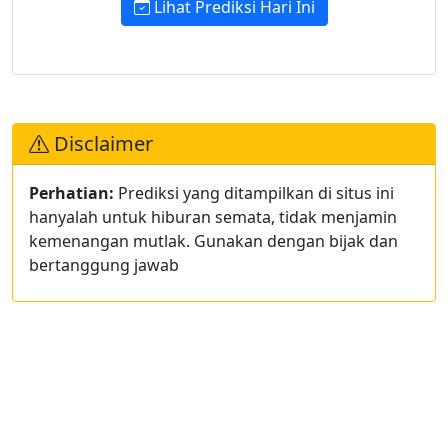
Lihat Prediksi Hari Ini
Disclaimer
Perhatian:
Prediksi yang ditampilkan di situs ini
hanyalah untuk hiburan semata, tidak menjamin
kemenangan mutlak. Gunakan dengan bijak dan
bertanggung jawab