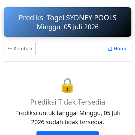
Prediksi Togel SYDNEY POOLS
Minggu, 05 Juli 2026
Kembali
Home
🔒
Prediksi Tidak Tersedia
Prediksi untuk tanggal Minggu, 05 Juli
2026 sudah tidak tersedia.