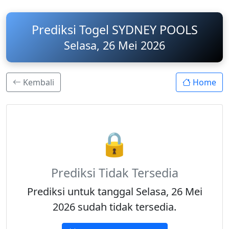
Prediksi Togel SYDNEY POOLS
Selasa, 26 Mei 2026
Kembali
Home
🔒
Prediksi Tidak Tersedia
Prediksi untuk tanggal Selasa, 26 Mei
2026 sudah tidak tersedia.