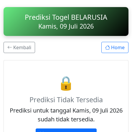
Prediksi Togel BELARUSIA
Kamis, 09 Juli 2026
Kembali
Home
🔒
Prediksi Tidak Tersedia
Prediksi untuk tanggal Kamis, 09 Juli 2026
sudah tidak tersedia.