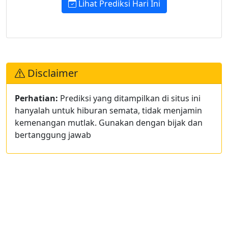
Lihat Prediksi Hari Ini
Disclaimer
Perhatian:
Prediksi yang ditampilkan di situs ini
hanyalah untuk hiburan semata, tidak menjamin
kemenangan mutlak. Gunakan dengan bijak dan
bertanggung jawab